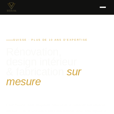
SUISSE · PLUS DE 10 ANS D'EXPERTISE
Rénovation,
design intérieur
& fabrication
sur
mesure
Chez Betana, nous imaginons, fabriquons et réalisons des espaces
uniques — de la conception jusqu'aux finitions, avec soin, rigueur et