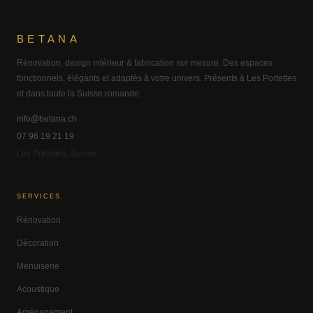
BETANA
Rénovation, design intérieur & fabrication sur mesure. Des espaces
fonctionnels, élégants et adaptés à votre univers. Présents à Les Portettes
et dans toute la Suisse romande.
info@betana.ch
07 96 19 21 19
Les Portettes, Suisse
SERVICES
Rénovation
Décoration
Menuiserie
Acoustique
Aménagement