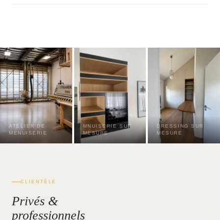
ATELIER DE
MNUISERIE SUR
DRESSING SUR
MENUISERIE
MESURE
MESURE
CLIENTÈLE
Privés &
professionnels