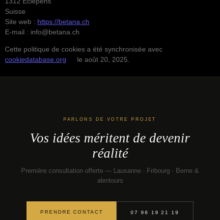
1312 Eclépens
Suisse
Site web :
https://betana.ch
E-mail :
info@
betana.ch
Cette politique de cookies a été synchronisée avec
cookiedatabase.org
le août 20, 2025.
PARLONS DE VOTRE PROJET
Vos idées méritent de devenir
réalité
Première consultation offerte — Lausanne · Fribourg · Berne &
alentours
PRENDRE CONTACT
07 96 19 21 19